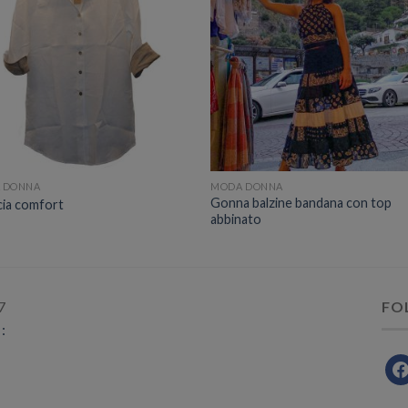
 DONNA
MODA DONNA
Gonna balzine bandana con top
cia comfort
abbinato
7
FO
 :
fac