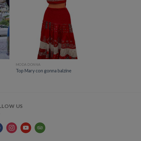
MODA DONNA
Top Mary con gonna balzine
LLOW US
ebook
instagram
youtube
tripadvisor